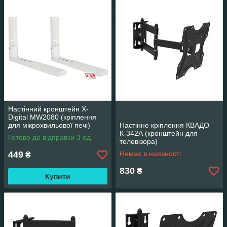
Настінний кронштейн X-
Digital MW2080 (кріплення
для мікрохвильової печі)
Настінне кріплення КВАДО
Білий
К-342А (кронштейн для
Готово до відправки 3 од.
телевізора)
449
Немає в наявності
₴
830
₴
Купити