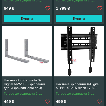
Готово до відправки 6 од.
Готово до відправки 1 од.
649
1 799
₴
₴
Купити
Купити
Настінний кронштейн X-
Digital MW2080 (кріплення
Настінне кріплення X-Digital
для мікрохвильової печі)
STEEL ST215 Black 17-32"
Готово до відправки 2 од.
Готово до відправки 5 од.
449
499
₴
₴