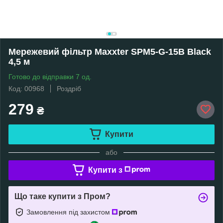
Мережевий фільтр Maxxter SPM5-G-15B Black
4,5 м
Готово до відправки 7 од.
Код: 00968
Роздріб
279
₴
Купити
або
Купити з
Що таке купити з Пром?
Замовлення під захистом