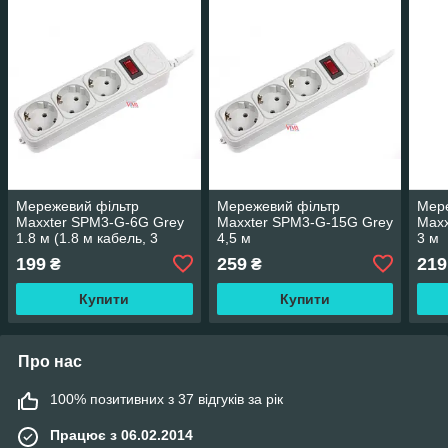
Мережевий фільтр
Мережевий фільтр
Мере
Maxxter SPM3-G-6G Grey
Maxxter SPM3-G-15G Grey
Maxx
1.8 м (1.8 м кабель, 3
4,5 м
3 м
розетки)
199
259
219
₴
₴
Купити
Купити
Про нас
100% позитивних з 37 відгуків за рік
Працює з 06.02.2014