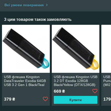
Всі умови повернення
З цим товаром також замовляють
USB флешка Kingston
USB флешка Kingston USB
USB
DataTraveler Exodia 64GB
3.2 DT Exodia 128GB
Puma
USB 3.2 Gen 1 Black/Teal
Black/Yellow (DTX/128GB)
(MI2
(DTX/64GB)
669
₴
379
179
₴
Купити