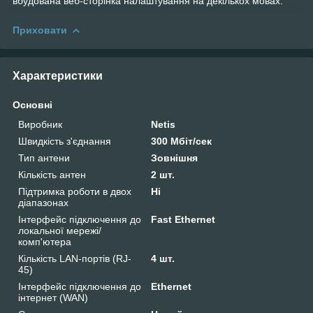
вбудована веб-сторінка налаштування на декількох мовах.
Приховати
Характеристики
Основні
Виробник
Netis
Швидкість з'єднання
300 Мбіт/сек
Тип антени
Зовнішня
Кількість антен
2 шт.
Підтримка роботи в двох
Ні
діапазонах
Інтерфейс підключення до
Fast Ethernet
локальної мережі/
комп'ютера
Кількість LAN-портів (RJ-
4 шт.
45)
Інтерфейс підключення до
Ethernet
інтернет (WAN)