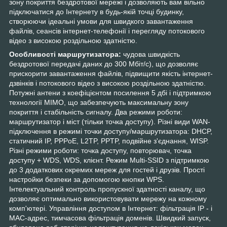
зону покриття бездротової мережі і дозволяють вам вільно
підключатися до Інтернету в будь-якій точці будинку,
створюючи ідеальні умови для швидкого завантаження
файлів, сеансів інтернет-телефонії і перегляду потокового
відео з високою роздільною здатністю.
Особливості маршрутизатора:
чудова швидкість
бездротової передачі даних до 300 Мбіт/с), що дозволяє
прискорити завантаження файлів, підвищити якість інтернет-
дзвінків і потокового відео з високою роздільною здатністю.
Потужні антени з коефіцієнтом посилення 5 дбі і підтримкою
технології MIMO, що забезпечують максимальну зону
покриття і стабільність сигналу. Два режими роботи:
маршрутизатор і міст (тільки точка доступу). Різні види WAN-
підключення в режимі точки доступу/маршрутизатора: DHCP,
статичний IP, PPPoE, L2TP, PPTP, подвійне з'єднання, WISP.
Різні режими роботи: точка доступу, повторювач, точка
доступу + WDS, WDS, клієнт. Режим Multi-SSID з підтримкою
до 3 додаткових окремих мереж для гостей і друзів. Прості
настройки безпеки за допомогою кнопки WPS.
Інтелектуальний контроль пропускної здатності каналу, що
дозволяє оптимально використовувати мережу на кожному
комп'ютері. Управління доступом в Інтернет: фільтрація IP - і
MAC-адрес, тимчасова фільтрація доменів. Швидкий запуск,