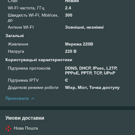
Стан
Новий
WI-FI частота, ГГц
2.4
Швидкість WI-FI, Mbit/сек,
300
до
Антени WI-FI
Зовнішні, незнімні
Загальні
Живлення
Мережа 220В
Напруга
220 В
Користувацькі характеристики
Підтримка протоколів
DDNS, DHCP, IPsec, L2TP,
PPPoE, PPTP, TCP, UPnP
Підтримка IPTV
Є
Додаткові режими роботи
Wisp, Міст, Точка доступу
Приховати
Умови доставки
Нова Пошта