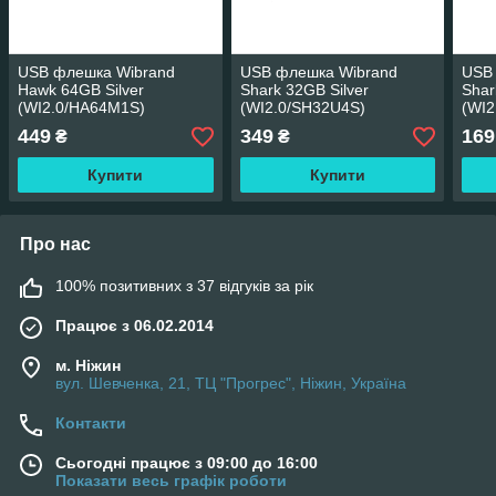
USB флешка Wibrand
USB флешка Wibrand
USB
Hawk 64GB Silver
Shark 32GB Silver
Shar
(WI2.0/HA64M1S)
(WI2.0/SH32U4S)
(WI2
449
349
169
₴
₴
Купити
Купити
Про нас
100% позитивних з 37 відгуків за рік
Працює з 06.02.2014
м. Ніжин
вул. Шевченка, 21, ТЦ "Прогрес", Ніжин, Україна
Контакти
Сьогодні працює з 09:00 до 16:00
Показати весь графік роботи