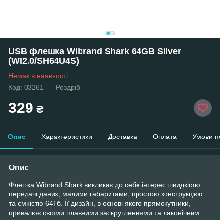
USB флешка Wibrand Shark 64GB Silver
(WI2.0/SH64U4S)
Немає в наявності
Код: 03261
Роздріб
329
₴
Опис
Характеристики
Доставка
Оплата
Умови п
Опис
Флешка Wibrand Shark викликає до себе інтерес швидкістю
передачі даних, малими габаритами, простою конструкцією
та ємністю 64Гб. Її дизайн, в основі якого прямокутники,
привалює своїми плавними заокругленнями та лаконічним