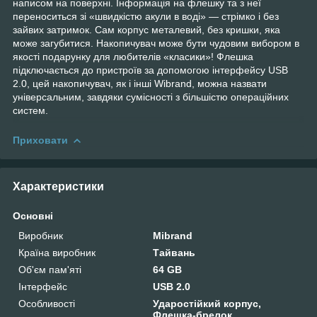
написом на поверхні. Інформація на флешку та з неї
переноситься зі «швидкістю акули в воді» — стрімко і без
зайвих затримок. Сам корпус металевий, без кришки, яка
може загубитися. Накопичувач може бути чудовим вибором в
якості подарунку для любителів «класики»! Флешка
підключається до пристроїв за допомогою інтерфейсу USB
2.0, цей накопичувач, як і інші Wibrand, можна назвати
універсальним, завдяки сумісності з більшістю операційних
систем.
Приховати
Характеристики
Основні
Виробник
Mibrand
Країна виробник
Тайвань
Об'єм пам'яті
64 GB
Інтерфейс
USB 2.0
Особливості
Ударостійкий корпус,
Флешка-брелок