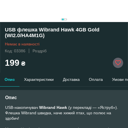
USB флешка Wibrand Hawk 4GB Gold
(WI2.0/HA4M1G)
Немає в наявності
Код: 03386
Роздріб
199
₴
Опис
Характеристики
Доставка
Оплата
Умови п
Опис
USB-накопичувач
Wibrand Hawk
(у перекладі — «Яструб»).
Флешка Wibrand швидка, наче хижий птах, що полює на
здобич!