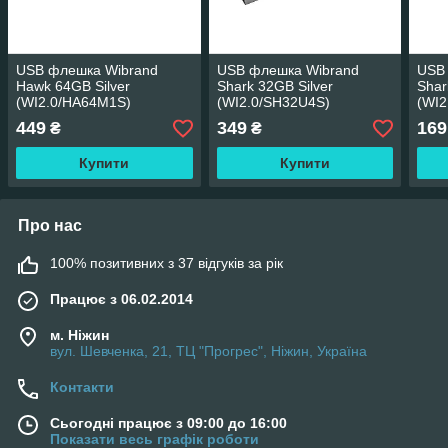
USB флешка Wibrand
USB флешка Wibrand
USB
Hawk 64GB Silver
Shark 32GB Silver
Shar
(WI2.0/HA64M1S)
(WI2.0/SH32U4S)
(WI2
449
349
169
₴
₴
Купити
Купити
Про нас
100% позитивних з 37 відгуків за рік
Працює з 06.02.2014
м. Ніжин
вул. Шевченка, 21, ТЦ "Прогрес", Ніжин, Україна
Контакти
Сьогодні працює з 09:00 до 16:00
Показати весь графік роботи