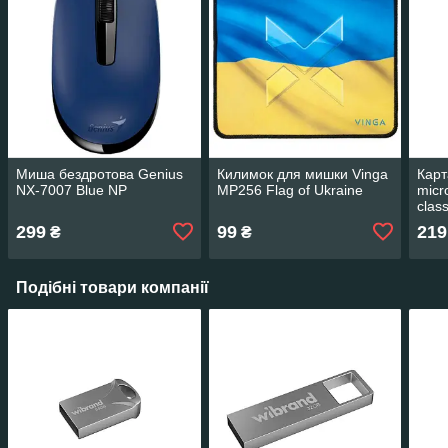
Миша бездротова Genius
Килимок для мишки Vinga
Карт
NX-7007 Blue NP
MP256 Flag of Ukraine
mic
clas
(M1
299
99
219
₴
₴
Подібні товари компанії