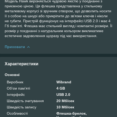
Модель Hawk вирізняється чудовою якістю у поєднанні з
приємною ціною. Ця флешка представлена у стильному
металевому корпусі зі зручним отвором, що дозволить носити
її з собою на шнурі або прикріпити до зв’язки ключів і ніколи
не губити. Пристрій функціонує на інтерфейсі USB 2.0 і має 4
Гб пам’яті. Флешка має стильний вигляд і компактні розміри. Її
розмір у поєднанні з натуральним кольором викликатиме
естетичне задоволення щоразу під час використання.
Приховати
Характеристики
Основні
Виробник
Wibrand
Об'єм пам'яті
4 GB
Інтерфейс
USB 2.0
Швидкість зчитування
20 Мб/сек
Швидкість запису
10 Мб/сек
Особливості
Флешка-брелок,