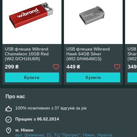
USB флешка Wibrand
USB флешка Wibrand
USB
Chameleon 16GB Red
Hawk 64GB Silver
Shar
(WI2.0/CH16U6R)
(WI2.0/HA64M1S)
(WI2
299
449
349
₴
₴
Купити
Купити
Про нас
100% позитивних з 37 відгуків за рік
Працює з 06.02.2014
м. Ніжин
вул. Шевченка, 21, ТЦ "Прогрес", Ніжин, Україна