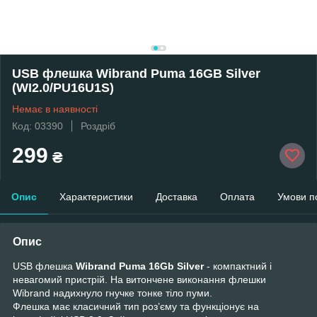
USB флешка Wibrand Puma 16GB Silver
(WI2.0/PU16U1S)
Немає в наявності
Код: 03390
Роздріб
299
₴
Опис
Характеристики
Доставка
Оплата
Умови п
Опис
USB флешка
Wibrand Puma 16Gb Silver
- компактний і
невагомий пристрій. На витончене виконання флешки
Wibrand надихнуло гнучке тонке тіло пуми.
Флешка має класичний тип роз’єму та функціонує на