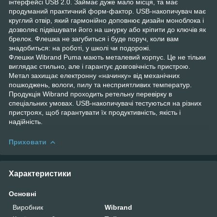
інтерфейсі USB 2.0. Займає дуже мало місця, та має
продуманий практичний форм-фактор. USB-накопичувач має
круглий отвір, який гармонійно доповнює дизайн моноблока і
дозволяє підвішувати його на шнурку або кріпити до ключів як
брелок. Флешка не загубиться і буде поруч, коли вам
знадобиться: на роботі, у школі чи подорожі.
Флешки Wibrand Puma мають металевий корпус. Це не тільки
виглядає стильно, але і гарантує довговічність пристрою.
Метал захищає електронну «начинку» від механічних
пошкоджень, вологи, пилу та несприятливих температур.
Продукція Wibrand проходить ретельну перевірку в
спеціальних умовах. USB-накопичувачі тестуються на різних
пристроях, щоб гарантувати їх продуктивність, якість і
надійність.
Приховати
Характеристики
Основні
Виробник
Wibrand