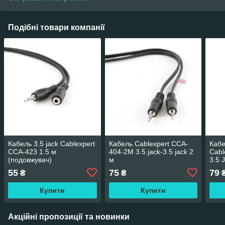
Подібні товари компанії
Кабель 3.5 jack Cablexpert
Кабель Cablexpert CCA-
Кабе
CCA-423 1.5 м
404-2M 3.5 jack-3.5 jack 2
Cabl
(подовжувач)
м
3.5 
55
75
79
₴
₴
Купити
Купити
Акційні пропозиції та новинки