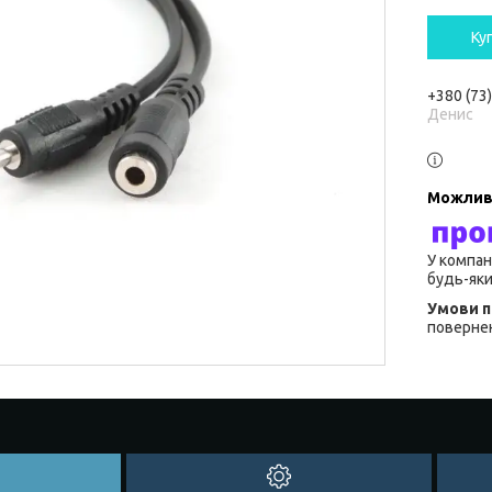
Ку
+380 (73
Денис
У компан
будь-яки
повернен