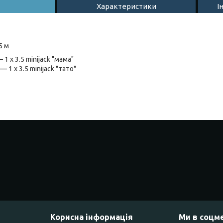
Характеристики
І
5 м
 x 3.5 minijack "мама"
1 x 3.5 minijack "тато"
Корисна інформація
Ми в соцм