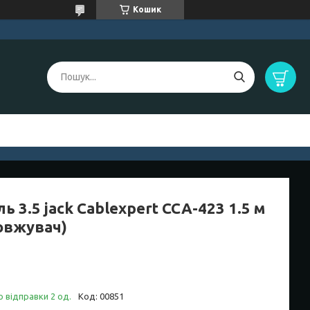
Кошик
ь 3.5 jack Cablexpert CCA-423 1.5 м
овжувач)
 відправки 2 од.
Код:
00851