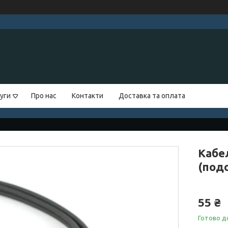
уги
Про нас
Контакти
Доставка та оплата
Кабел
(под
55 ₴
Готово до