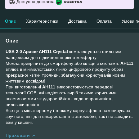
Доступна доставка
Опис
Характеристики
Доставка
Оплата
Умови п
Опис
USB 2.0 Apacer AH111 Crystal
комплектується стильним
ланцюжком для підвищення рівня комфорту.
Можна прикріпити до смартфону або кільця з ключами.
AH111
втілює в мінімалістських лініях цифрового продукту образ
прекрасної квітки троянди, збагачуючи користувачів новим
життєвим досвідом!
При виготовленні
AH111
використовуються передові
технології COB, які наділяють виріб такими корисними
властивостями як ударостійкість, водонепроникність,
пилозахищеність.
Все це в мініатюрному і тонкому корпусі флеш-накопичувача,
зручного, як і для використання в автомобілі, так і не завадить
вам у кишені.
Приховати