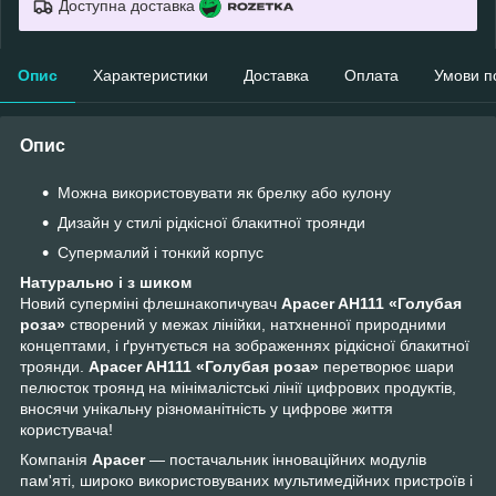
Доступна доставка
Опис
Характеристики
Доставка
Оплата
Умови п
Опис
Можна використовувати як брелку або кулону
Дизайн у стилі рідкісної блакитної троянди
Супермалий і тонкий корпус
Натурально і з шиком
Новий суперміні флешнакопичувач
Apacer AH111 «Голубая
роза»
створений у межах лінійки, натхненної природними
концептами, і ґрунтується на зображеннях рідкісної блакитної
троянди.
Apacer AH111 «Голубая роза»
перетворює шари
пелюсток троянд на мінімалістські лінії цифрових продуктів,
вносячи унікальну різноманітність у цифрове життя
користувача!
Компанія
Apacer
— постачальник інноваційних модулів
пам'яті, широко використовуваних мультимедійних пристроїв і