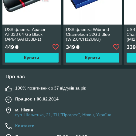
USB флешка Apacer
USB флешка Wibrand
USB
AH333 64 Gb Black
Chameleon 32GB Blue
Cham
(AP64GAH333B-1)
(WI2.0/CH32U6U)
(MI2
449
349
339
₴
₴
Купити
Купити
Про нас
100% позитивних з 37 відгуків за рік
Працює з 06.02.2014
м. Ніжин
вул. Шевченка, 21, ТЦ "Прогрес", Ніжин, Україна
Контакти