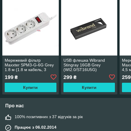
Мережевий фільтр
USB флешка Wibrand
Мере
Maxxter SPM3-G-6G Grey
Stingray 16GB Grey
Maxx
1.8 м (1.8 м кабель, 3
(WI2.0/ST16U5G)
4,5 
розетки)
199
299
259
₴
₴
Купити
Купити
Про нас
100% позитивних з 37 відгуків за рік
Працює з 06.02.2014