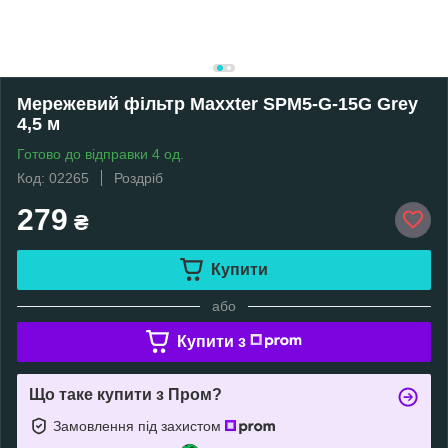
Мережевий фільтр Maxxter SPM5-G-15G Grey
4,5 м
Готово до відправки 4 од.
Код: 02265
Роздріб
279
₴
Купити
або
Купити з
Що таке купити з Пром?
Замовлення під захистом